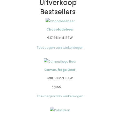
Uitverkoop
Bestsellers
Chocoladebeer
€
17,95
Incl. BTW
Toevoegen aan winkelwagen
Camouflage Beer
€
18,50
Incl. BTW
Gewaardeerd
2
Toevoegen aan winkelwagen
3.00
op
5
gebaseerd
op