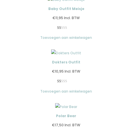
gebaseerd
op
Baby Outfit Meisje
klantbeoordeling
€
11,95
Incl. BTW
Gewaardeerd
2
Toevoegen aan winkelwagen
1.00
op
5
gebaseerd
op
Dokters Outfit
klantbeoordelingen
€
10,95
Incl. BTW
Gewaardeerd
1
Toevoegen aan winkelwagen
1.00
op
5
gebaseerd
op
Polar Bear
klantbeoordeling
€
17,50
Incl. BTW