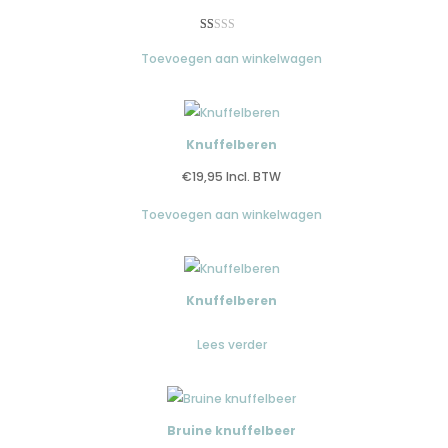
Gewaardeerd
1
Toevoegen aan winkelwagen
1.00
op
5
gebaseerd
op
Knuffelberen
klantbeoordeling
€
19,95
Incl. BTW
Toevoegen aan winkelwagen
Knuffelberen
Lees verder
Bruine knuffelbeer