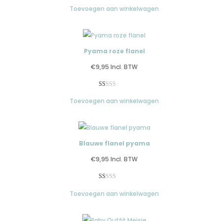
Gewaardeerd
2
Toevoegen aan winkelwagen
1.00
op
5
gebaseerd
op
Pyama roze flanel
klantbeoordelingen
€
9,95
Incl. BTW
Gewaardeerd
1
Toevoegen aan winkelwagen
1.00
op
5
gebaseerd
op
Blauwe flanel pyama
klantbeoordeling
€
9,95
Incl. BTW
Gewaardeerd
1
Toevoegen aan winkelwagen
1.00
op
5