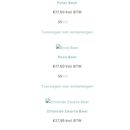
klantbeoordelingen
Polar Bear
€
17,50
Incl. BTW
Gewaardeerd
1
Toevoegen aan winkelwagen
1.00
op
5
gebaseerd
op
Roze Beer
klantbeoordeling
€
17,50
Incl. BTW
Gewaardeerd
2
Toevoegen aan winkelwagen
1.00
op
5
gebaseerd
op
Zittende Zwarte Beer
klantbeoordelingen
€
17,95
Incl. BTW