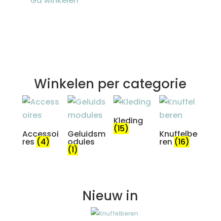
Ga winkelen
Winkelen per categorie
Kleding
(15)
Accessoi
Geluidsm
Knuffelbe
res
(4)
odules
ren
(16)
(1)
Nieuw in