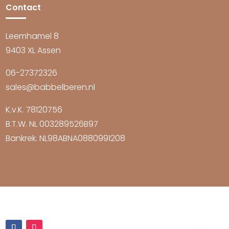
Contact
Leemhamel 8
9403 XL Assen
06-27372326
sales@babbelberen.nl
K.v.K. 78120756
B.T.W. NL 003289526B97
Bankrek. NL98ABNA0880991208