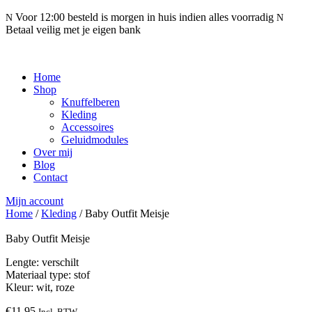
Voor 12:00 besteld is morgen in huis indien alles voorradig
N
N
Betaal veilig met je eigen bank
Home
Shop
Knuffelberen
Kleding
Accessoires
Geluidmodules
Over mij
Blog
Contact
Mijn account
Home
/
Kleding
/ Baby Outfit Meisje
Baby Outfit Meisje
Lengte: verschilt
Materiaal type: stof
Kleur: wit, roze
€
11,95
Incl. BTW