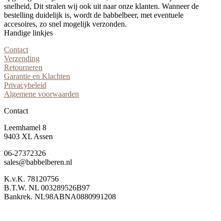
snelheid, Dit stralen wij ook uit naar onze klanten. Wanneer de
bestelling duidelijk is, wordt de babbelbeer, met eventuele
accesoires, zo snel mogelijk verzonden.
Handige linkjes
Contact
Verzending
Retourneren
Garantie en Klachten
Privacybeleid
Algemene voorwaarden
Contact
Leemhamel 8
9403 XL Assen
06-27372326
sales@babbelberen.nl
K.v.K. 78120756
B.T.W. NL 003289526B97
Bankrek. NL98ABNA0880991208