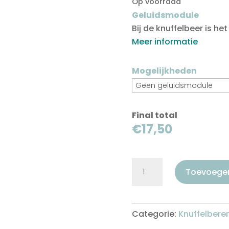
Op voorraad
Geluidsmodule
Bij de knuffelbeer is h
Meer informatie
Mogelijkheden
Final total
€17,50
Roze
Toevoege
Beer
aantal
Categorie:
Knuffelbere