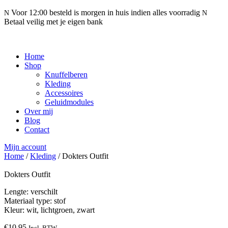
Voor 12:00 besteld is morgen in huis indien alles voorradig
N
N
Betaal veilig met je eigen bank
Home
Shop
Knuffelberen
Kleding
Accessoires
Geluidmodules
Over mij
Blog
Contact
Mijn account
Home
/
Kleding
/ Dokters Outfit
Dokters Outfit
Lengte: verschilt
Materiaal type: stof
Kleur: wit, lichtgroen, zwart
€
10,95
Incl. BTW