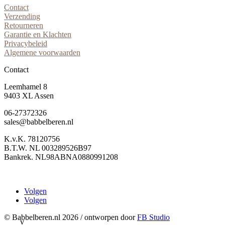
Contact
Verzending
Retourneren
Garantie en Klachten
Privacybeleid
Algemene voorwaarden
Contact
Leemhamel 8
9403 XL Assen
06-27372326
sales@babbelberen.nl
K.v.K. 78120756
B.T.W. NL 003289526B97
Bankrek. NL98ABNA0880991208
Volgen
Volgen
© Babbelberen.nl 2026 / ontworpen door
FB Studio

v