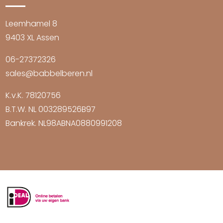
Leemhamel 8
9403 XL Assen
06-27372326
sales@babbelberen.nl
K.v.K. 78120756
B.T.W. NL 003289526B97
Bankrek. NL98ABNA0880991208