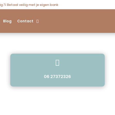
dig
Betaal veilig met je eigen bank
N
Blog
Contact

06 27372326