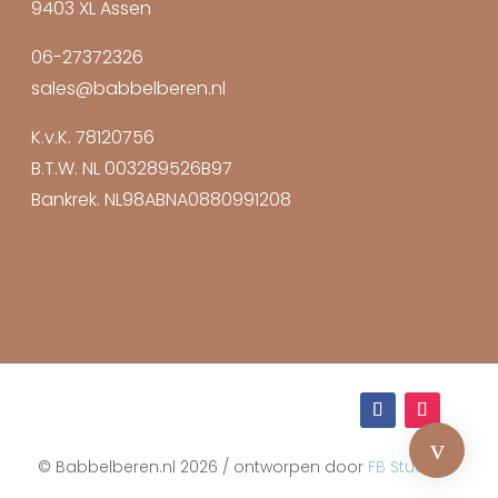
9403 XL Assen
06-27372326
sales@babbelberen.nl
K.v.K. 78120756
B.T.W. NL 003289526B97
Bankrek. NL98ABNA0880991208



v
Facebook Messenger
App ons
Mail ons
© Babbelberen.nl 2026 / ontworpen door
FB Studio