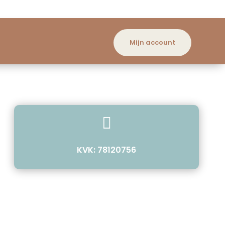
Mijn account

KVK: 78120756